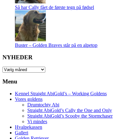
Så har Cally fået de første tegn på fødsel
Buster – Golden Braves står på en alpetop
NYHEDER
NYHEDER
Menu
Kennel Straight AbiGold’s – Working Goldens
Vores goldens
Drumtochty Abi
Straight AbiGold’s Cally the One and Only
Straight AbiGold’s Scooby the Stormchaser
Vi mindes
Hvalpekassen
Galleri
Golden Retriever