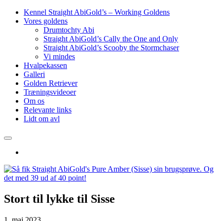
Kennel Straight AbiGold’s – Working Goldens
Vores goldens
Drumtochty Abi
Straight AbiGold’s Cally the One and Only
Straight AbiGold’s Scooby the Stormchaser
Vi mindes
Hvalpekassen
Galleri
Golden Retriever
Træningsvideoer
Om os
Relevante links
Lidt om avl
Stort til lykke til Sisse
1. maj 2023