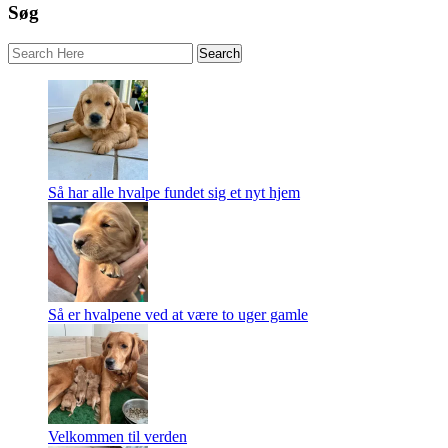
Søg
Så har alle hvalpe fundet sig et nyt hjem
Så er hvalpene ved at være to uger gamle
Velkommen til verden