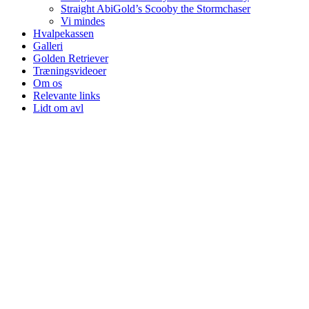
Straight AbiGold’s Scooby the Stormchaser
Vi mindes
Hvalpekassen
Galleri
Golden Retriever
Træningsvideoer
Om os
Relevante links
Lidt om avl