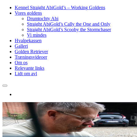
Kennel Straight AbiGold’s – Working Goldens
Vores goldens
Drumtochty Abi
Straight AbiGold’s Cally the One and Only
Straight AbiGold’s Scooby the Stormchaser
Vi mindes
Hvalpekassen
Galleri
Golden Retriever
Træningsvideoer
Om os
Relevante links
Lidt om avl