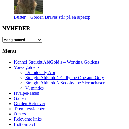
Buster – Golden Braves står på en alpetop
NYHEDER
NYHEDER
Menu
Kennel Straight AbiGold’s – Working Goldens
Vores goldens
Drumtochty Abi
Straight AbiGold’s Cally the One and Only
Straight AbiGold’s Scooby the Stormchaser
Vi mindes
Hvalpekassen
Galleri
Golden Retriever
Træningsvideoer
Om os
Relevante links
Lidt om avl