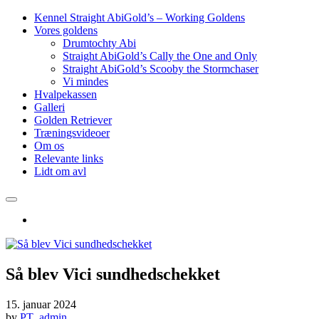
Kennel Straight AbiGold’s – Working Goldens
Vores goldens
Drumtochty Abi
Straight AbiGold’s Cally the One and Only
Straight AbiGold’s Scooby the Stormchaser
Vi mindes
Hvalpekassen
Galleri
Golden Retriever
Træningsvideoer
Om os
Relevante links
Lidt om avl
Så blev Vici sundhedschekket
15. januar 2024
by
PT_admin