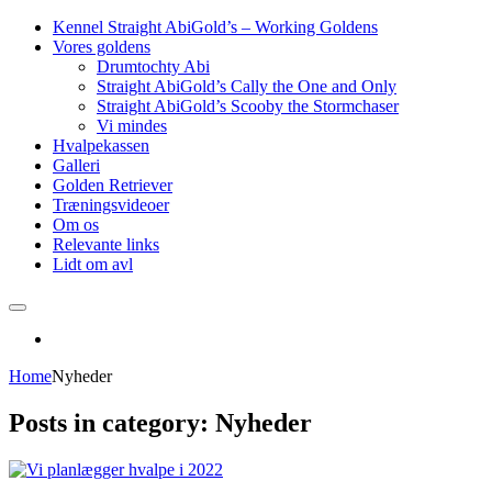
Kennel Straight AbiGold’s – Working Goldens
Vores goldens
Drumtochty Abi
Straight AbiGold’s Cally the One and Only
Straight AbiGold’s Scooby the Stormchaser
Vi mindes
Hvalpekassen
Galleri
Golden Retriever
Træningsvideoer
Om os
Relevante links
Lidt om avl
Home
Nyheder
Posts in category: Nyheder