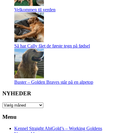
Velkommen til verden
Så har Cally fået de første tegn på fødsel
Buster – Golden Braves står på en alpetop
NYHEDER
NYHEDER
Menu
Kennel Straight AbiGold’s – Working Goldens