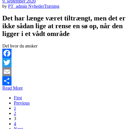
9. september 2020
by
PT_admin
Nyheder
Træning
Det har længe været tiltrængt, men det er
ikke sådan lige at rense en sø op, når den
ligger i et vådt område
Del hvor du ønsker
Facebook
Twitter
Email
Read More
Share
First
Previous
1
2
3
4
Next