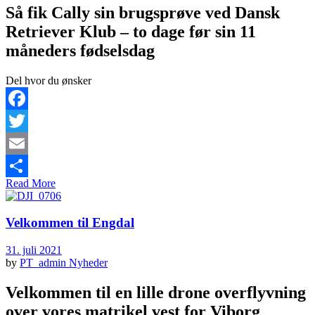
Så fik Cally sin brugsprøve ved Dansk
Retriever Klub – to dage før sin 11
måneders fødselsdag
Del hvor du ønsker
Facebook
Twitter
Email
Read More
Share
Velkommen til Engdal
31. juli 2021
by
PT_admin
Nyheder
Velkommen til en lille drone overflyvning
over vores matrikel vest for Viborg