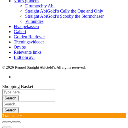
Vores goldens
Drumtochty Abi
Straight AbiGold’s Cally the One and Only
Straight AbiGold’s Scooby the Stormchaser
Vi mindes
Hvalpekassen
Galleri
Golden Retriever
Træningsvideoer
Om os
Relevante links
Lidt om avl
© 2026 Kennel Straight AbiGold's. All rights reserved.
Shopping Basket
Translate »