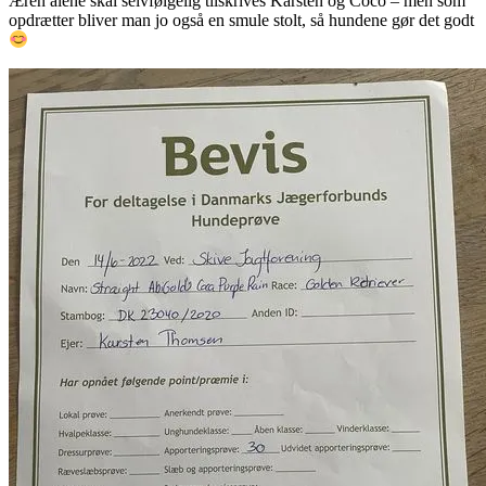
Æren alene skal selvfølgelig tilskrives Karsten og Coco – men som
opdrætter bliver man jo også en smule stolt, så hundene gør det godt