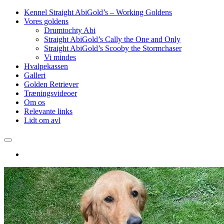
Kennel Straight AbiGold’s – Working Goldens
Vores goldens
Drumtochty Abi
Straight AbiGold’s Cally the One and Only
Straight AbiGold’s Scooby the Stormchaser
Vi mindes
Hvalpekassen
Galleri
Golden Retriever
Træningsvideoer
Om os
Relevante links
Lidt om avl