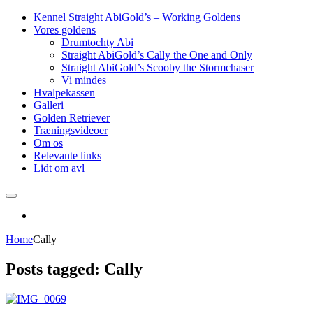
Kennel Straight AbiGold’s – Working Goldens
Vores goldens
Drumtochty Abi
Straight AbiGold’s Cally the One and Only
Straight AbiGold’s Scooby the Stormchaser
Vi mindes
Hvalpekassen
Galleri
Golden Retriever
Træningsvideoer
Om os
Relevante links
Lidt om avl
Home
Cally
Posts tagged: Cally