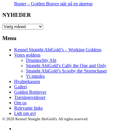
Buster – Golden Braves står på en alpetop
NYHEDER
NYHEDER
Menu
Kennel Straight AbiGold’s – Working Goldens
Vores goldens
Drumtochty Abi
Straight AbiGold’s Cally the One and Only
Straight AbiGold’s Scooby the Stormchaser
Vi mindes
Hvalpekassen
Galleri
Golden Retriever
Træningsvideoer
Om os
Relevante links
Lidt om avl
© 2026 Kennel Straight AbiGold's. All rights reserved.