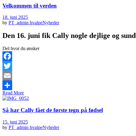
Velkommen til verden
18. juni 2025
by
PT_admin
hvalpe
Nyheder
Den 16. juni fik Cally nogle dejlige og sun
Del hvor du ønsker
Facebook
Twitter
Email
Read More
Share
Så har Cally fået de første tegn på fødsel
15. juni 2025
by
PT_admin
hvalpe
Nyheder